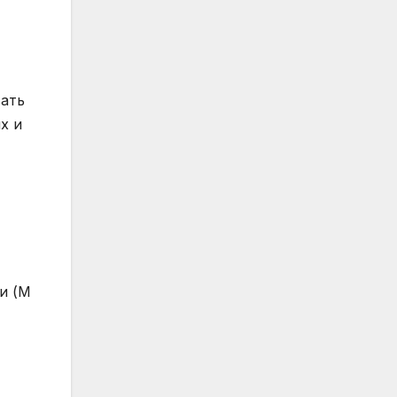
вать
х и
и (М