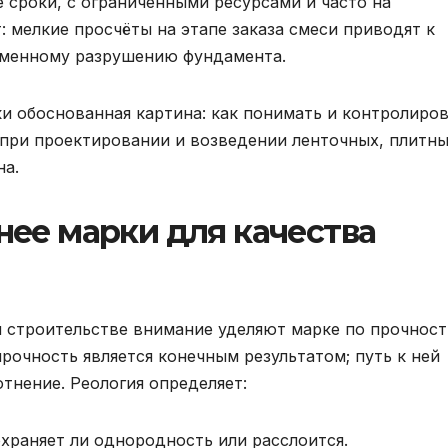
 сроки, с ограниченными ресурсами и часто на
: мелкие просчёты на этапе заказа смеси приводят к
еменному разрушению фундамента.
ки обоснованная картина: как понимать и контролиро
 при проектировании и возведении ленточных, плитны
на.
ее марки для качества
 строительстве внимание уделяют марке по прочност
рочность является конечным результатом; путь к ней
тнение. Реология определяет:
охраняет ли однородность или расслоится.