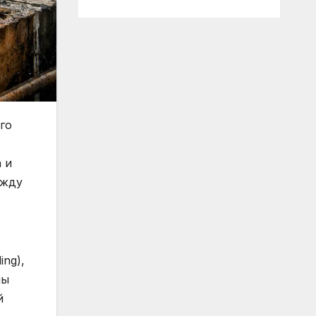
го
 и
ежду
ng),
ны
й