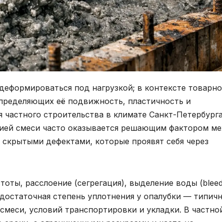
деформироваться под нагрузкой; в контексте товарно
определяющих её подвижность, пластичность и
 частного строительства в климате Санкт-Петербурга
гией смеси часто оказывается решающим фактором м
скрытыми дефектами, которые проявят себя через
оты, расслоение (сегрегация), выделение воды (bleedi
едостаточная степень уплотнения у опалубки — типич
смеси, условий транспортировки и укладки. В частно