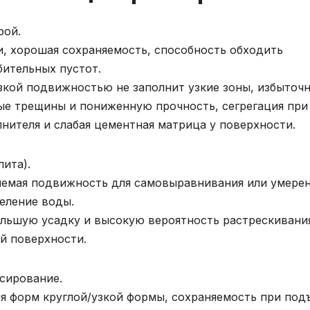
рой.
, хорошая сохраняемость, способность обходить
бительных пустот.
изкой подвижностью не заполнит узкие зоны, избыточ
ые трещины и пониженную прочность, сегрегация при
нителя и слабая цементная матрица у поверхности.
лита).
ляемая подвижность для самовыравнивания или умере
еление воды.
льшую усадку и высокую вероятность растрескивания
й поверхности.
асирование.
я форм круглой/узкой формы, сохраняемость при под