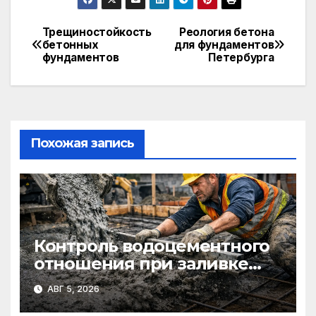
Трещиностойкость
Реология бетона
Навигация
бетонных
для фундаментов
фундаментов
Петербурга
по
записям
Похожая запись
Контроль водоцементного
отношения при заливке
фундаментов
АВГ 5, 2026