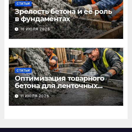
СТАТЬИ
Зрелость бетона и её роль
в фундаментах
16 ИЮЛЯ 2026
СТАТЬИ
Оптимизация товарного
бетона для ленточных
фундаментов
11 ИЮЛЯ 2026