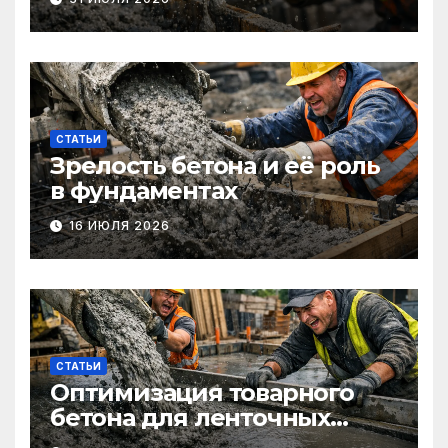
СТАТЬИ
Зрелость бетона и её роль
в фундаментах
16 ИЮЛЯ 2026
СТАТЬИ
Оптимизация товарного
бетона для ленточных
фундаментов