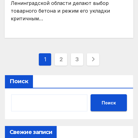
Ленинградской области делают выбор
товарного бетона и режим его укладки
критичным…
Пагинация
1
2
3
записей
Поиск
Поиск
Свежие записи