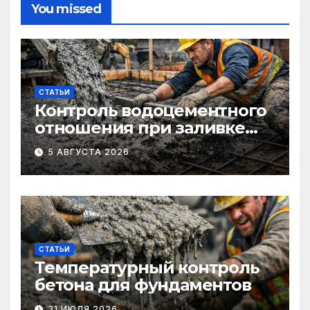
You missed
СТАТЬИ
Контроль водоцементного
отношения при заливке
фундаментов
5 АВГУСТА 2026
СТАТЬИ
Температурный контроль
бетона для фундаментов
31 ИЮЛЯ 2026