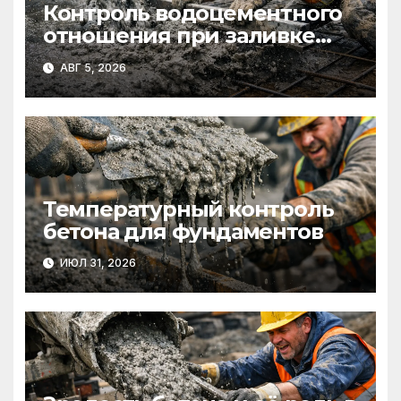
Контроль водоцементного
отношения при заливке
фундаментов
АВГ 5, 2026
Температурный контроль
бетона для фундаментов
ИЮЛ 31, 2026