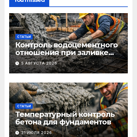
You missed
СТАТЬИ
Контроль водоцементного
отношения при заливке
фундаментов
5 АВГУСТА 2026
СТАТЬИ
Температурный контроль
бетона для фундаментов
31 ИЮЛЯ 2026