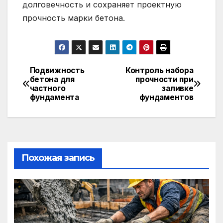
долговечность и сохраняет проектную
прочность марки бетона.
Подвижность
Контроль набора
Навигация
бетона для
прочности при
частного
заливке
по
фундамента
фундаментов
записям
Похожая запись