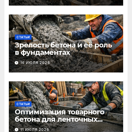
СТАТЬИ
Зрелость бетона и её роль
в фундаментах
16 ИЮЛЯ 2026
СТАТЬИ
Оптимизация товарного
бетона для ленточных
фундаментов
11 ИЮЛЯ 2026